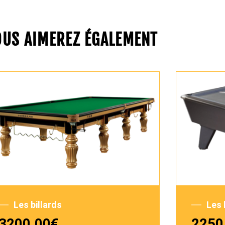
OUS AIMEREZ ÉGALEMENT
Les billards
Les 
3200,00
€
2250