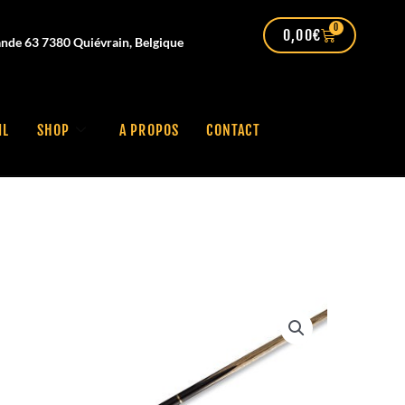
0
0,00
€
nde 63 7380 Quiévrain, Belgique
IL
SHOP
A PROPOS
CONTACT