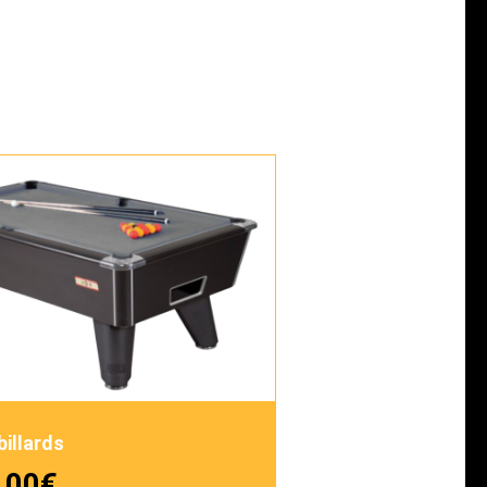
billards
,00
€