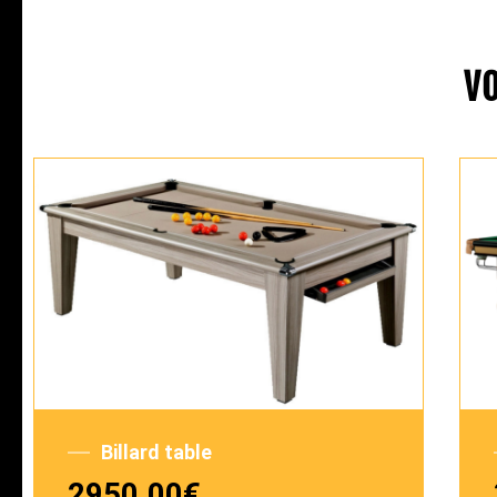
V
Billard table
2950,00
€