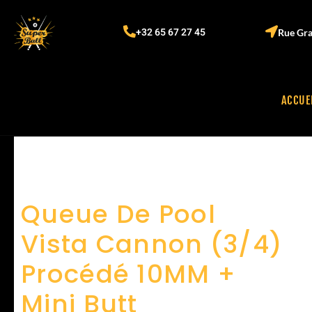
+32 65 67 27 45
Rue Gra
ACCUE
Queue De Pool
Vista Cannon (3/4)
Procédé 10MM +
Mini Butt