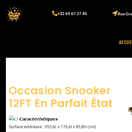
+32 65 67 27 45
Rue Gra
ACCUE
Occasion Snooker
12FT En Parfait État
𝘾𝙖𝙧𝙖𝙘𝙩𝙚𝙧𝙞𝙨𝙩𝙞𝙦𝙪𝙚𝙨 :
Surface extérieure : 355,6L x 176,6l x 85,8H (cm).