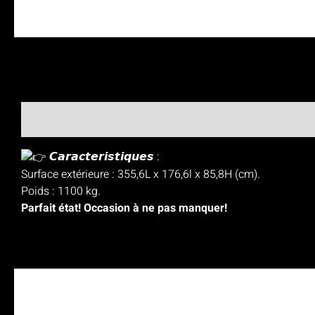
𝘾𝙖𝙧𝙖𝙘𝙩𝙚𝙧𝙞𝙨𝙩𝙞𝙦𝙪𝙚𝙨 :
Surface extérieure : 355,6L x 176,6l x 85,8H (cm).
Poids : 1100 kg.
Parfait état! Occasion à ne pas manquer!