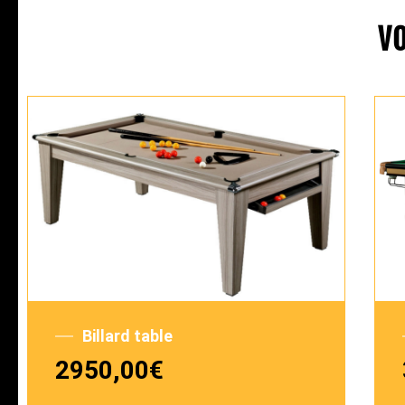
V
Billard table
2950,00
€