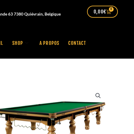
0
0,00
€
nde 63 7380 Quiévrain, Belgique
IL
SHOP
A PROPOS
CONTACT