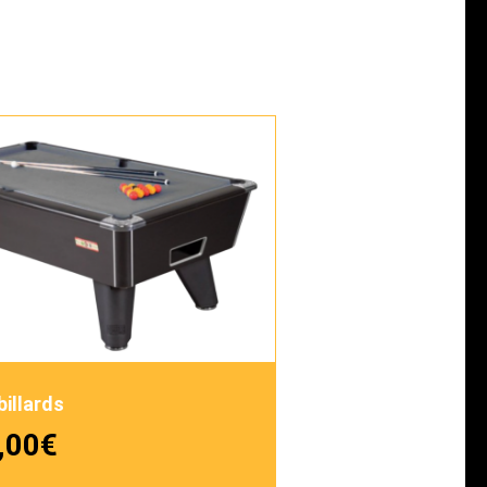
billards
,00
€