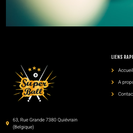
LIENS RAP
Accuei
A prop
Contac
63, Rue Grande 7380 Quiévrain
(Belgique)