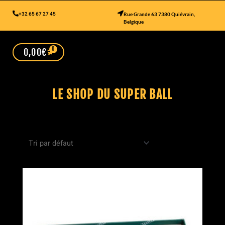
+32 65 67 27 45
Rue Grande 63 7380 Quiévrain,
Belgique
0
0,00
€
LE SHOP DU SUPER BALL