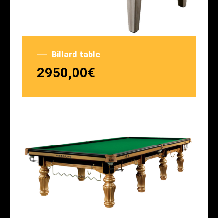
Billard table
2950,00
€