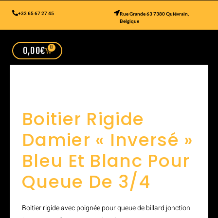
+32 65 67 27 45
Rue Grande 63 7380 Quiévrain,
Belgique
0
0,00
€
Boitier Rigide
Damier « Inversé »
Bleu Et Blanc Pour
Queue De 3/4
Boitier rigide avec poignée pour queue de billard jonction