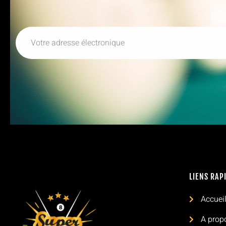
LIENS RAP
Accuei
A prop