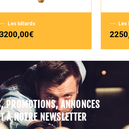
Les billards
Les 
3200,00
€
2250
S, PROMOTIONS, ANNONCES
T À NOTRE NEWSLETTER