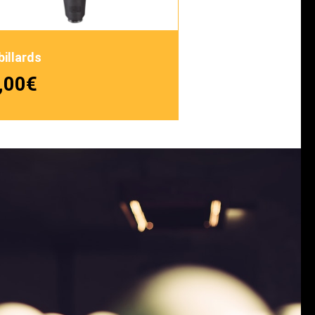
billards
,00
€