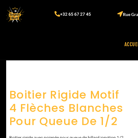
+32 65 67 27 45
Rue Gra
ACCUE
Boitier Rigide Motif
4 Flèches Blanches
Pour Queue De 1/2
Boitier rigide avec poignée pour queue de billard jonction 1/2